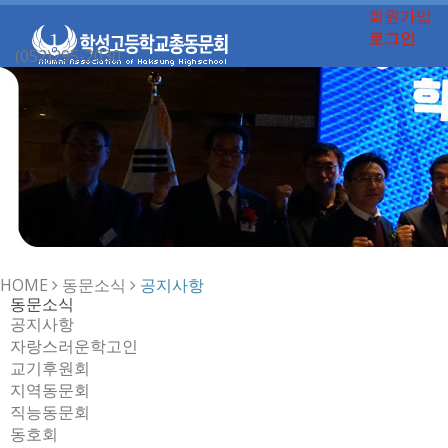
회원가입
로그인
(052)295-2030
Toggle
navigation
HOME
동문소식
공지사항
동문소식
공지사항
자랑스러운학고인
교기후원회
지역동문회
직능동문회
동호회